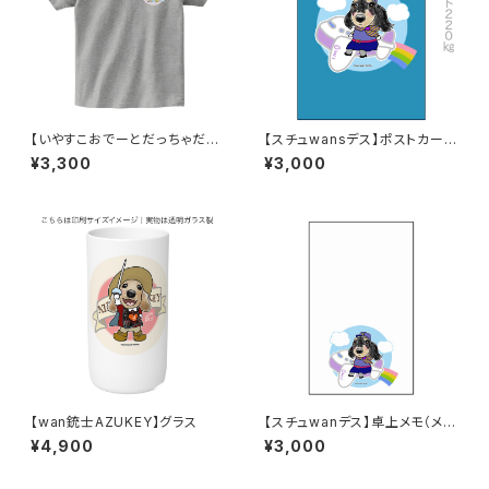
【いやすこおでーとだっちゃだれ
【スチュwansデス】ポストカード
～♡】ワンポイントTシャツ／杢
20枚セット／ブルー
¥3,300
¥3,000
グレー
【wan銃士AZUKEY】グラス
【スチュwanデス】卓上メモ（メッ
セージカード）B
¥4,900
¥3,000