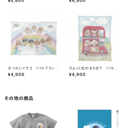
¥5,900
¥4,900
おつかいイチゴ ソフトブランケ
ちょっと虹のまちまで ソフトブ
ット
ランケット
¥4,900
¥4,900
その他の商品