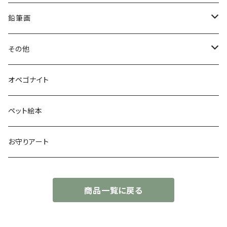
鉛筆画
色鉛筆画
その他
お空のopeわんこ
オペゴナイト
太陽礼拝
ペット絵本
お守りアート
商品一覧に戻る