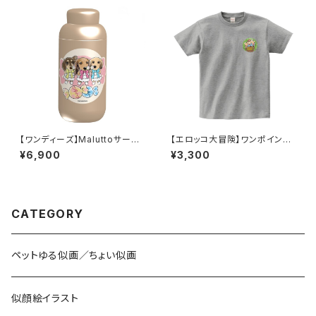
【ワンディーズ】Maluttoサーモ
【エロッコ大冒険】ワンポイント
ステンレスボトル 400ml／ベー
Tシャツ／杢グレー
¥6,900
¥3,300
ジュA
CATEGORY
ペットゆる似画／ちょい似画
似顔絵イラスト