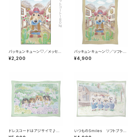
バッキュンキュ～ン♡／メッセー
バッキュンキュ～ン♡／ソフトブ
ジカード
ランケット
¥2,200
¥4,900
ドレスコードはアジサイで♪／
いつものSmiles ソフトブラン
ソフトブランケット(オーダー)
ケット