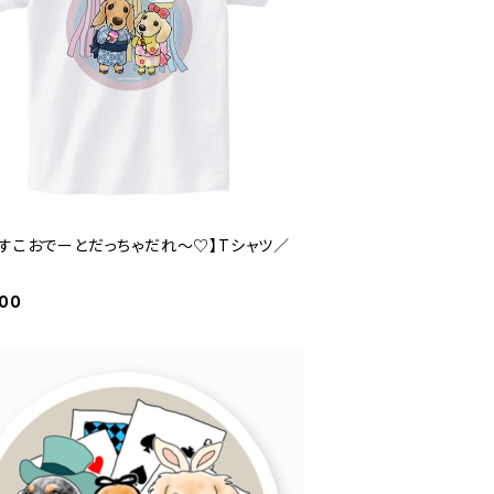
やすこおでーとだっちゃだれ～♡】Tシャツ／
900