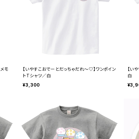
上メモ
【いやすこおでーとだっちゃだれ～♡】ワンポイン
【い
トTシャツ／白
白
¥3,300
¥3,