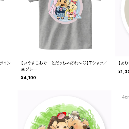
ポイン
【いやすこおでーとだっちゃだれ～♡】Tシャツ／
【あり
杢グレー
¥1,0
¥4,100