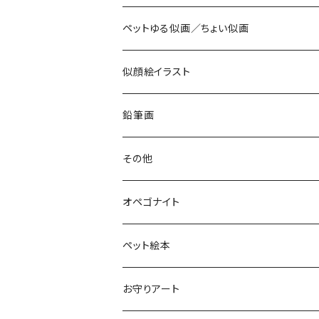
ペットゆる似画／ちょい似画
似顔絵イラスト
鉛筆画
色鉛筆画
その他
お空のopeわんこ
オペゴナイト
太陽礼拝
ペット絵本
お守りアート