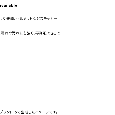
available
トルや楽器、ヘルメットなどステッカー
濡れや汚れにも強く、再剥離できると
リント.jpで生成したイメージです。