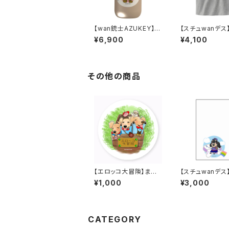
【wan銃士AZUKEY】M
【スチュwanデス
aluttoサーモステンレ
ツ／杢グレー
¥6,900
¥4,100
スボトル 400ml／ベー
ジュ
その他の商品
【エロッコ大冒険】まる
【スチュwanデス
いステッカー
メモ（メッセージ
¥1,000
¥3,000
B
CATEGORY