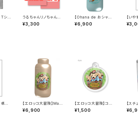
】Tシャ
うるちゃんリノちゃんマ
【Ohana de おシャネ
【いや
マ様専用『名刺100枚セ
～る】Maluttoサーモス
ちゃだ
¥3,300
¥6,900
¥3,
ット』typeA
テンレスボトル 400ml
（メッ
】卓上
【エロッコ大冒険】Malu
【エロッコ大冒険】コー
【スチュ
カード）
ttoサーモステンレスボ
ティング円形キーホルダ
tto 
¥6,900
¥1,500
¥6,
トル 400ml／ベージュ
ー
50ml