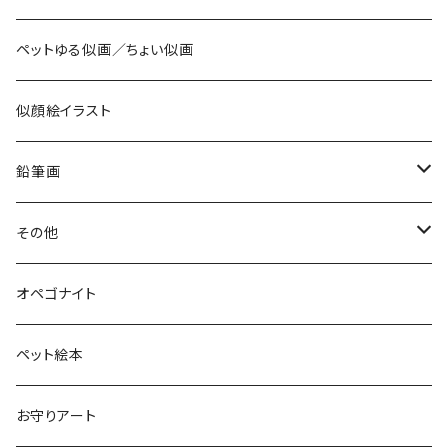
ペットゆる似画／ちょい似画
似顔絵イラスト
鉛筆画
色鉛筆画
その他
お空のopeわんこ
オペゴナイト
太陽礼拝
ペット絵本
お守りアート