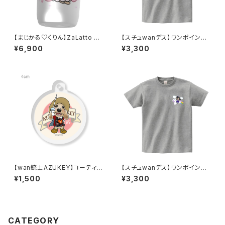
【まじかる♡くりん】ZaLatto サ
【スチュwanデス】ワンポイントT
ーモタンブラー 450ml
シャツ／杢グレーtype②(ワッ
¥6,900
¥3,300
ペン風)
【wan銃士AZUKEY】コーティン
【スチュwanデス】ワンポイントT
グ円形キーホルダー
シャツ／杢グレーtype③
¥1,500
¥3,300
CATEGORY