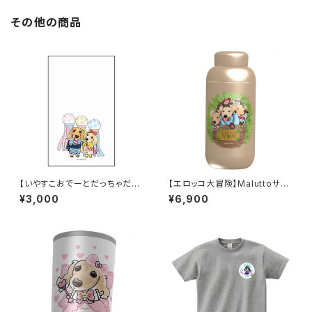
その他の商品
【いやすこおでーとだっちゃだれ
【エロッコ大冒険】Maluttoサー
～♡】卓上メモ（メッセージカー
モステンレスボトル 400ml／ベ
¥3,000
¥6,900
ド）
ージュ