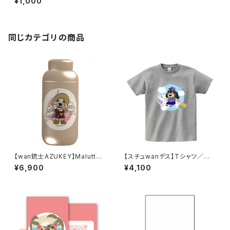
¥1,000
同じカテゴリの商品
【wan銃士AZUKEY】Malutto
【スチュwanデス】Tシャツ／杢
サーモステンレスボトル 400ml
グレー
¥6,900
¥4,100
／ベージュ