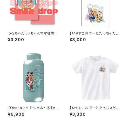
うるちゃんリノちゃんママ様専用
【いやすこおでーとだっちゃだれ
『名刺100枚セット』typeA
～♡】卓上メモ（メッセージカー
¥3,300
¥3,000
ド）
【Ohana de おシャネ～る】Mal
【いやすこおでーとだっちゃだれ
uttoサーモステンレスボトル 40
～♡】ワンポイントTシャツ／白
¥6,900
¥3,300
0ml