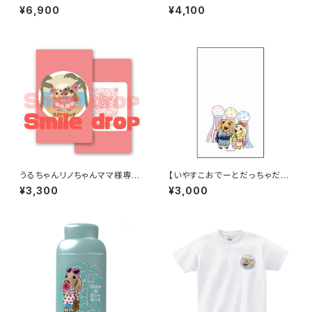
サーモステンレスボトル 400ml
グレー
¥6,900
¥4,100
／ベージュ
うるちゃんリノちゃんママ様専用
【いやすこおでーとだっちゃだれ
『名刺100枚セット』typeA
～♡】卓上メモ（メッセージカー
¥3,300
¥3,000
ド）