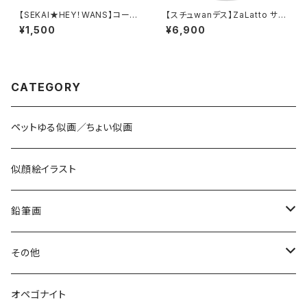
【SEKAI★HEY！WANS】コーテ
【スチュwanデス】ZaLatto サー
ィング円形キーホルダー
モタンブラー 450ml
¥1,500
¥6,900
CATEGORY
ペットゆる似画／ちょい似画
似顔絵イラスト
鉛筆画
色鉛筆画
その他
お空のopeわんこ
オペゴナイト