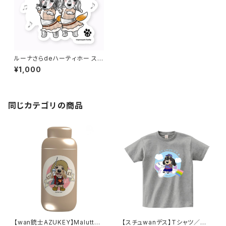
ルーナさらdeハーティホー ステ
ッカー(フリーカット)typeB
¥1,000
同じカテゴリの商品
【wan銃士AZUKEY】Malutto
【スチュwanデス】Tシャツ／杢