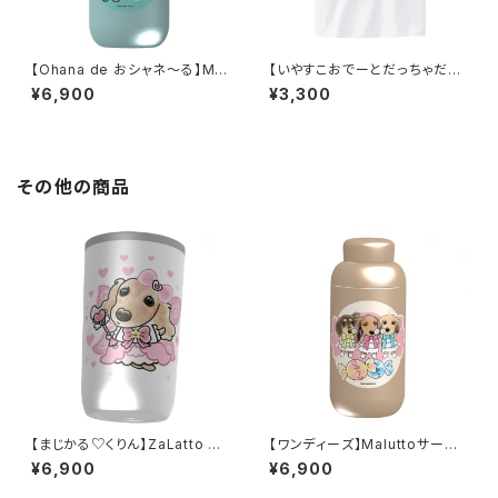
【Ohana de おシャネ～る】Mal
【いやすこおでーとだっちゃだれ
uttoサーモステンレスボトル 40
～♡】ワンポイントTシャツ／白
¥6,900
¥3,300
0ml
その他の商品
【まじかる♡くりん】ZaLatto サ
【ワンディーズ】Maluttoサーモ
ーモタンブラー 450ml
ステンレスボトル 400ml／ベー
¥6,900
¥6,900
ジュA