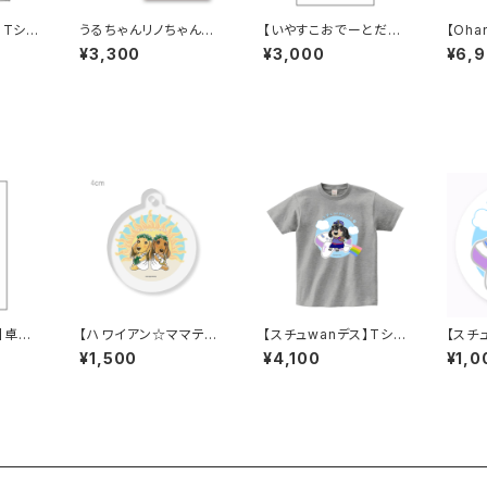
】Tシャ
うるちゃんリノちゃんマ
【いやすこおでーとだっ
【Oha
マ様専用『名刺100枚セ
ちゃだれ～♡】卓上メモ
～る】M
¥3,300
¥3,000
¥6,
ット』typeA
（メッセージカード）
テンレ
】卓上
【ハワイアン☆ママテラ
【スチュwanデス】Tシャ
【スチ
カード）
ス】コーティング円形キ
ツ／杢グレー
いステ
¥1,500
¥4,100
¥1,0
ーホルダー