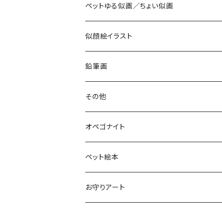
ペットゆる似画／ちょい似画
似顔絵イラスト
鉛筆画
色鉛筆画
その他
お空のopeわんこ
オペゴナイト
太陽礼拝
ペット絵本
お守りアート