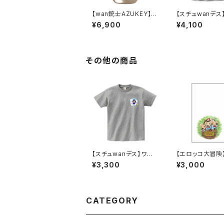
【wan銃士AZUKEY】M
【スチュwanデス
aluttoサーモステンレ
ツ／杢グレー
¥6,900
¥4,100
スボトル 400ml／ベー
ジュ
その他の商品
【スチュwanデス】ワン
【エロッコ大冒険
ポイントTシャツ／杢グ
メモ（メッセージ
¥3,300
¥3,000
レーtype①
CATEGORY