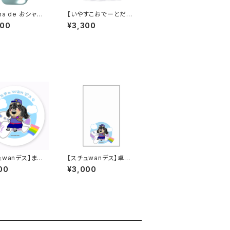
na de おシャネ
【いやすこおでーとだっ
aluttoサーモス
ちゃだれ～♡】ワンポイ
900
¥3,300
スボトル 400ml
ントTシャツ／白
ュwanデス】まる
【スチュwanデス】卓上
ッカー
メモ（メッセージカード）
00
¥3,000
B