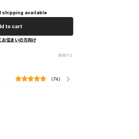
l shipping available
d to cart
にお住まいの方向け
通報する
(74)