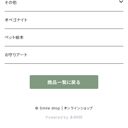
色鉛筆画
その他
お空のopeわんこ
オペゴナイト
太陽礼拝
ペット絵本
お守りアート
商品一覧に戻る
© Smile drop | オンラインショップ
Powered by