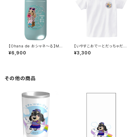
【Ohana de おシャネ～る】Mal
【いやすこおでーとだっちゃだれ
uttoサーモステンレスボトル 40
～♡】ワンポイントTシャツ／白
¥6,900
¥3,300
0ml
その他の商品