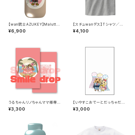
【wan銃士AZUKEY】Malutto
【スチュwanデス】Tシャツ／杢
サーモステンレスボトル 400ml
グレー
¥6,900
¥4,100
／ベージュ
うるちゃんリノちゃんママ様専用
【いやすこおでーとだっちゃだれ
『名刺100枚セット』typeA
～♡】卓上メモ（メッセージカー
¥3,300
¥3,000
ド）