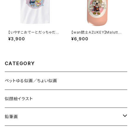
【いやすこおでーとだっちゃだれ
【wan銃士AZUKEY】Malutto
～♡】Tシャツ／白
サーモステンレスボトル 400ml
¥3,900
¥6,900
／スモークピンク
CATEGORY
ペットゆる似画／ちょい似画
似顔絵イラスト
鉛筆画