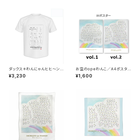
ダックス＊わんにゃんヒヒ～ンの
お空のopeわんこ／A4ポスタ
太陽礼拝／Tシャツ（Japanfit）
ー
¥3,230
¥1,600