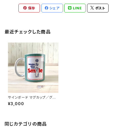
保存
シェア
LINE
ポスト
最近チェックした商品
サインボード マグカップ／グリ
ーン
¥3,000
同じカテゴリの商品