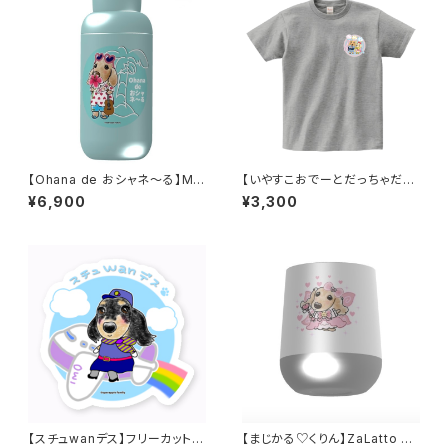
【Ohana de おシャネ～る】Mal
【いやすこおでーとだっちゃだれ
uttoサーモステンレスボトル 40
～♡】ワンポイントTシャツ／杢
¥6,900
¥3,300
0ml
グレー
【スチュwanデス】フリーカットス
【まじかる♡くりん】ZaLatto サ