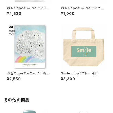
お空のopeわんこvol.2／ブラ
お空のopeわんこvol.2／ハン
ンケット
カチタオル
¥4,630
¥1,000
お空のopeわんこvol.1／高画
Smile dropミニトート(S)
質A3ポスター
¥2,550
¥3,300
その他の商品