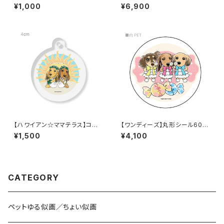
テッカー
ーモラウンドタンブラー 310ml
¥1,000
¥6,900
【ハワイアン☆ママテラス】コー
【ワンディーズ】丸形シール60枚
ティング円形キーホルダー
セット／白PET
¥1,500
¥4,100
CATEGORY
ペットゆる似画／ちょい似画