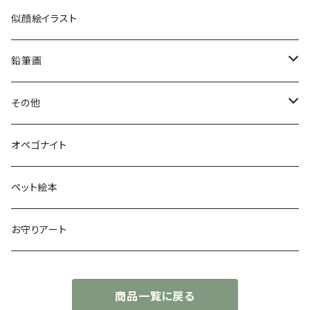
似顔絵イラスト
鉛筆画
色鉛筆画
その他
お空のopeわんこ
オペゴナイト
太陽礼拝
ペット絵本
お守りアート
商品一覧に戻る