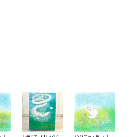
スト｜白
お守りアート【HAYACH
2026干支イラスト｜白